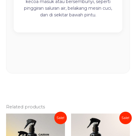
kecoa masuk atau bersembunyi, seperti
pinggiran saluran air, belakang mesin cuci,
dan di sekitar bawah pintu.
Related products
Price
Price
This
This
Sale!
Sale!
range:
range:
product
product
Rp52.438
Rp51.8
has
through
has
throug